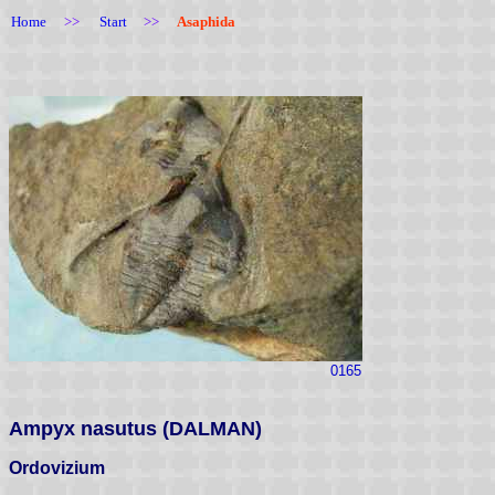
Home
>>
Start
>>
Asaphida
0165
Ampyx nasutus (DALMAN)
Ordovizium