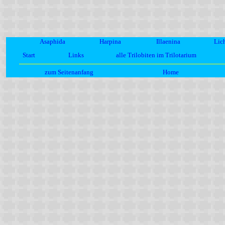
Asaphida
Harpina
Illaenina
Lic
Start
Links
alle Trilobiten im Trilotarium
zum Seitenanfang
Home